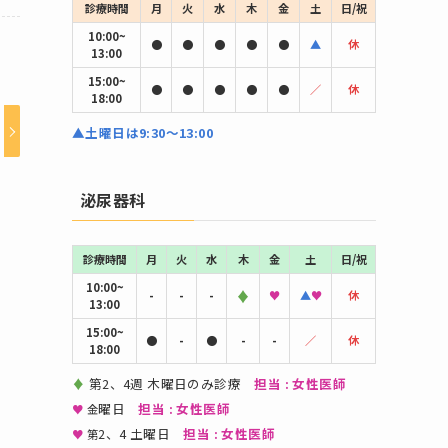
診療時間
月
火
水
木
金
土
日/祝
10:00~
●
●
●
●
●
▲
休
13:00
15:00~
●
●
●
●
●
／
休
18:00
▲土曜日は9:30〜13:00
泌尿器科
診療時間
月
火
水
木
金
土
日/祝
10:00~
♦
-
-
-
♥
▲
♥
休
13:00
15:00~
●
-
●
-
-
／
休
18:00
♦
第2、4週 木曜日のみ診療
担当 : 女性医師
曜日
担当 : 女性医師
♥
金
2、4 土曜日
担当 : 女性医師
♥
第