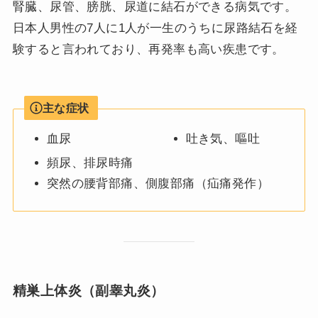
腎臓、尿管、膀胱、尿道に結石ができる病気です。
日本人男性の7人に1人が一生のうちに尿路結石を経
験すると言われており、再発率も高い疾患です。
主な症状
血尿
吐き気、嘔吐
頻尿、排尿時痛
突然の腰背部痛、側腹部痛（疝痛発作）
精巣上体炎（副睾丸炎）